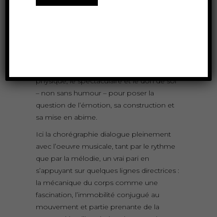
nous renvoient à Artaud (1896 – 1948) son
contemporain qui dit : Le corps sous la
peau est une usine surchauffée.
J’ai souhaité dans ce Boléro mettre en
avant les notions de sensualité, d’érotisme,
d’héroïsme, renouer avec la performance
physique, le spectaculaire et le don de soi
– non sans humour – pour poser la
question de l’émotion, sa construction et
sa mise en abime.
Ici la chorégraphie dialogue pleinement
avec l’oeuvre musicale, tant par le rythme
que par la mélodie, un vrai pari en
s’appuyant sur quelques lignes directrices :
la mécanique du corps comme une
fascination, l’immobilité conjugué au
mouvement et partie prenante de la