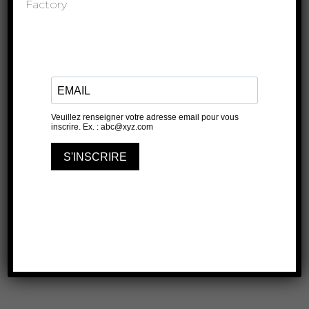
Factory
Gradin
démontable de 194 places
Loges
2 Loges dans les salles de
permanence
1 Espace toilettes dans les locaux du
collège
LES FICHIERS TECHNIQUES