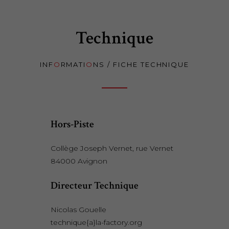
Technique
INF
O
RMATI
O
NS / FICHE TECHNIQUE
Hors-Piste
Collège Joseph Vernet, rue Vernet
84000 Avignon
Directeur Technique
Nicolas Gouelle
technique{a}la-factory.org