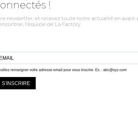
onnectés !
si
privilégiée aux écritures chorégraphiques.
ell
Une fois par mois, nous accueillons un.e
pot
tre newsletter, et recevez toute notre actualité en avan
chorégraphe pour un accueil en rési-danse
rencontrer, l’équipe de La Factory
Ell
 60
gratuit, à l’issue duquel une présentation publique
cla
a lieu. La programmation se fait suite à un appel
lon
à candidatures, avec la complicité d’Emmanuel
th
Serafini, ancien directeur des Hivernales.
cl
VOIR