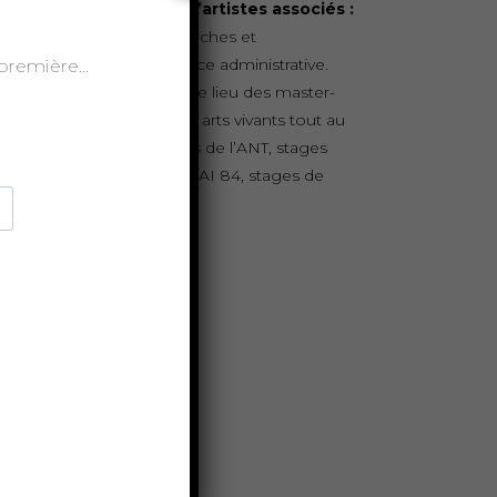
gnent une convention d’artistes associés :
e est le lieu de leurs recherches et
entiellement leur résidence administrative.
t-première…
e est aussi régulièrement le lieu des master-
ss et de la pédagogie des arts vivants tout au
g de l’année (master class de l’ANT, stages
éâtres de l’association TEDAI 84, stages de
owns…)
VOIR