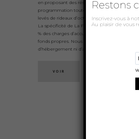
Restons c
en proposant des résidences et une
programmation toute l’année avec plus de 40
levés de rideaux d’octobre à mai.
Inscrivez-vous à no
Au plaisir de vous 
La spécificité de La Factory est qu’elle finance
% des charges d’accueil en résidence sur ses
fonds propres. Nous ne proposons pas
d’hébergement ni d’apport financier.
VOIR