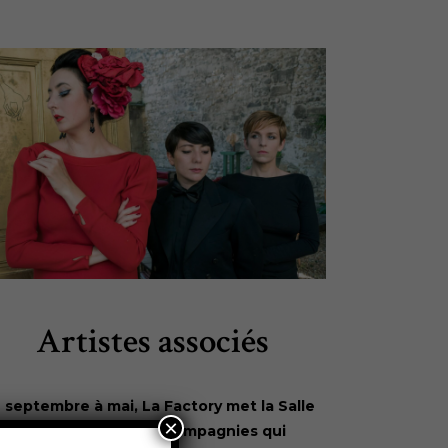
Artistes associés
 septembre à mai, La Factory met la Salle
×
masi à disposition de compagnies qui