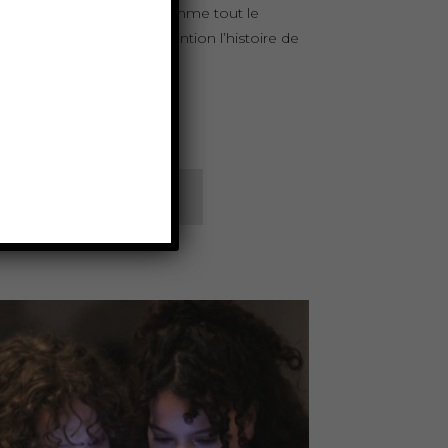
e est là, dans le public. Comme tout le
de, elle écoute avec attention l’histoire de
petite sirène. Et […]
EN SAVOIR +
ACHETER VOS PLACES