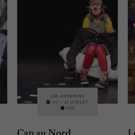
LES ANTONINS
03 > 25 JUILLET
10H
Cap au Nord
L