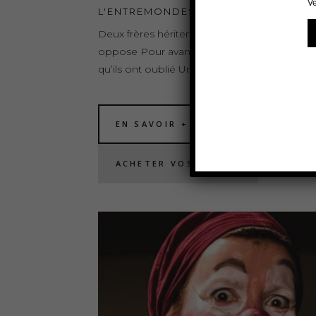
L'ENTREMONDES
Deux frères héritent d’un monde qui les
oppose Pour avancer ils devront affronter c
qu’ils ont oublié Une dramedie familiale […]
EN SAVOIR +
ACHETER VOS PLACES