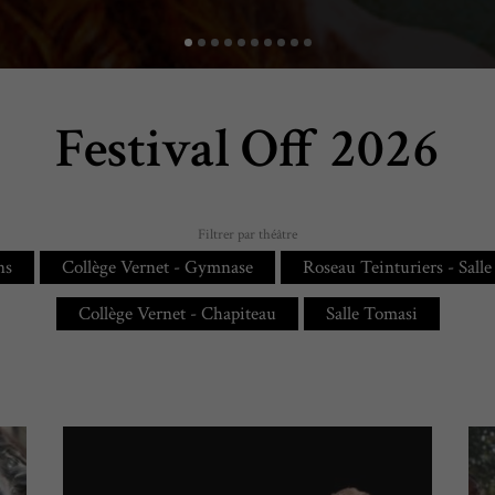
Festival Off 2026
EN SAVOIR +
Filtrer par théâtre
ns
Collège Vernet - Gymnase
Roseau Teinturiers - Salle
Collège Vernet - Chapiteau
Salle Tomasi