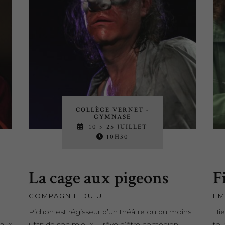
COLLÈGE VERNET -
GYMNASE
10 > 25 JUILLET
10H30
La cage aux pigeons
F
COMPAGNIE DU U
EM
Pichon est régisseur d’un théâtre ou du moins,
Hie
maux
il fait de son mieux. Il rêve d’être comédien
tou