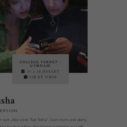
COLLÈGE VERNET -
GYMNASE
11 > 14 JUILLET
11H ET 17H30
isha
ERSION
r soir, Alia s’est “fait fisha”. Son nom est dans
tes les bouches. En classe comme au self,