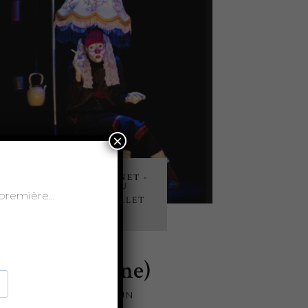
×
COLLÈGE VERNET -
CHAPITEAU
t-première…
10 > 25 JUILLET
10H
a Petite (Sirène)
ANSPORTS EN COMMUN