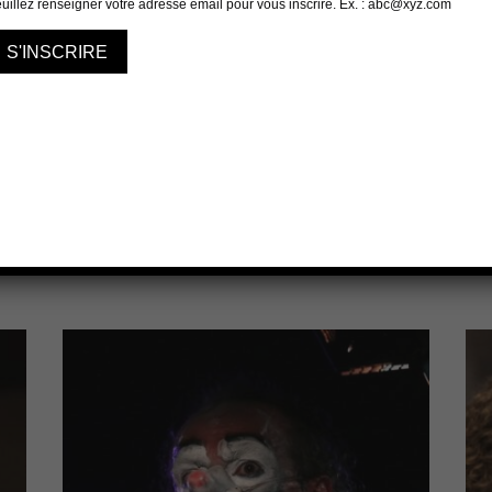
Une histoire d’amour, portée par la force de la
Ell
jeunesse, l’humour, la tendresse et la rage de
mon
vivre. Un spectacle […]
La 
e
EN SAVOIR +
ACHETER VOS PLACES