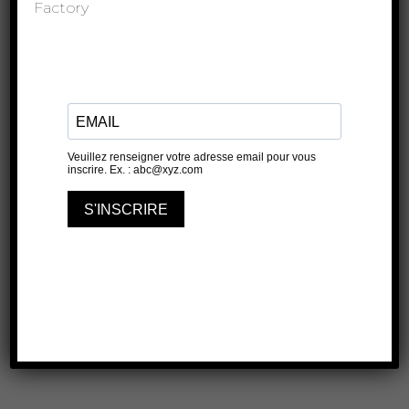
Factory
Fabio & Luca Maniglio//COMÉDIENS
Yann Claudel//COMÉDIEN
Sara Karoline Steinmoen//COMÉDIENNE
Sandrine Sagny//COMÉDIENNE
ACHETER VOS PLACES
ARTICLE PRÉCÉDENT
ARTICLE SUIVANT