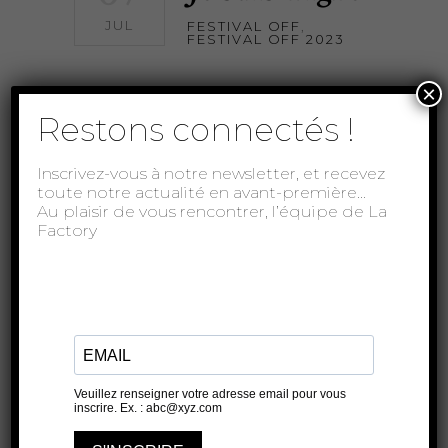
JUL
FESTIVAL OFF
,
FESTIVAL OFF 2023
×
Restons connectés !
Inscrivez-vous à notre newsletter, et recevez
toute notre actualité en avant-première…
Au plaisir de vous rencontrer, l’équipe de La
Factory
Elle est d’ici, lui d’un là-bas qu’il a dû fuir.
Marie et Hichem, inséparables, partagent
leurs secrets en jouant dans
READ MORE