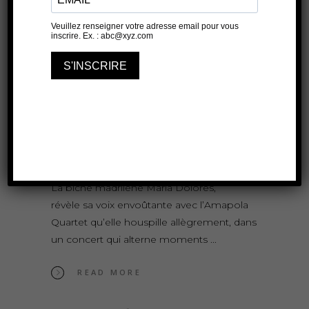
La biche madrilène Maria Dolores,
révèle sa voix envoûtante avec l’Amapola
Quartet qu’elle houspille allègrement, dans
un concert qui alterne moments
READ MORE