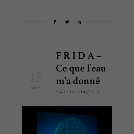
F R I D A –
Ce que l’eau
15
m’a donné
MAY
SAISON 2018/2019