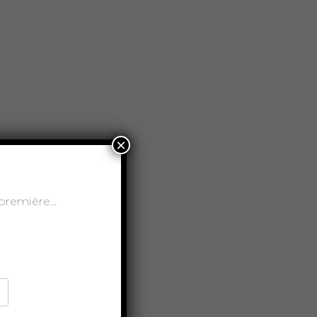
×
t-première…