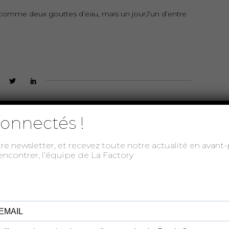
comme deux gouttes d’eau, mais un jour,l’un d’entre
onnectés !
tre newsletter, et recevez toute notre actualité en avan
rencontrer, l’équipe de La Factory
OFF 2022