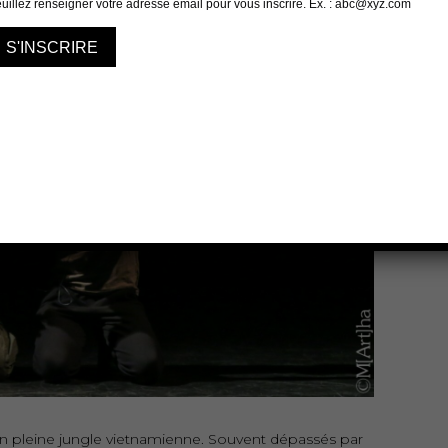
 en pleine jungle vietnamienne. Souvent dépassés par