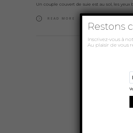
Un couple couvert de suie est au sol, les yeux 
READ MORE
Restons c
Inscrivez-vous à no
Au plaisir de vous 