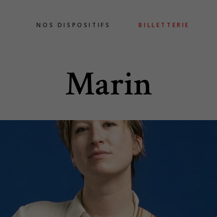
NOS DISPOSITIFS
BILLETTERIE
Marin