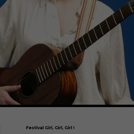
Festival Girl, Girl, Girl !