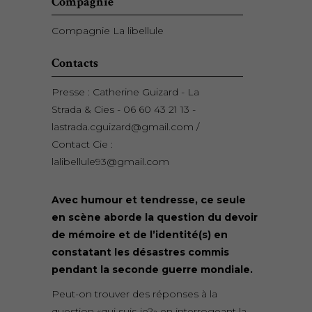
Compagnie
Compagnie La libellule
Contacts
Presse : Catherine Guizard - La
Strada & Cies - 06 60 43 21 13 -
lastrada.cguizard@gmail.com /
Contact Cie :
lalibellule93@gmail.com
Avec humour et tendresse, ce seule
en scène aborde la question du devoir
de mémoire et de l’identité(s) en
constatant les désastres commis
pendant la seconde guerre mondiale.
Peut-on trouver des réponses à la
question «qui suis-je?» en interrogeant la