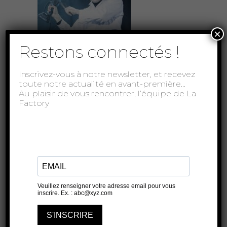
×
Restons connectés !
Inscrivez-vous à notre newsletter, et recevez
toute notre actualité en avant-première…
Au plaisir de vous rencontrer, l’équipe de La
Factory
Soleil déréglé
ROSEAU TEINTURIERS - SALLE
1
4 JUILLET 2026
25 JUILLET 2026
21H50