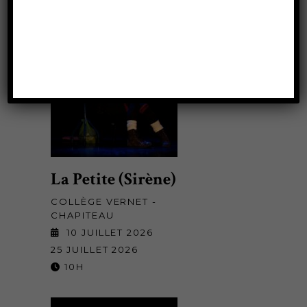
La Petite (Sirène)
COLLÈGE VERNET -
CHAPITEAU
10 JUILLET 2026
25 JUILLET 2026
10H