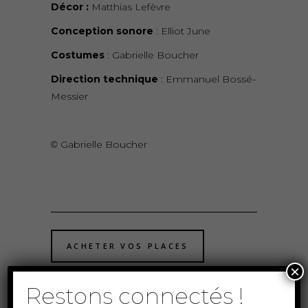
Décor :
Matthias Lefèvre
Conception sonore
: Elliot June
Costumes
: Gabrielle Boucher
Direction technique
: Emmanuel Bossé-
Messier
Gabrielle Boucher
©️
ACHETER VOS PLACES
×
Restons connectés !