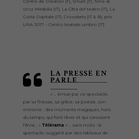
Centre de Création (F), Smart (F), Terre di
circo Mirabilia (IT), La Città del teatro (IT), La
Corte Ospitale (IT), Crowdarts (IT & B), prix
URA 2017 – Centro teatrale umbro (IT)
LA PRESSE EN
PARLE
« … émue par ce spectacle,
par sa finesse, sa grâce, sa poésie, son
onirisme : des moments magiques, hors
du temps, qui font rêver et qui caressent
l'âme… »
Télérama
« …
sans mots : le
spectacle, suggéré par des tableaux de