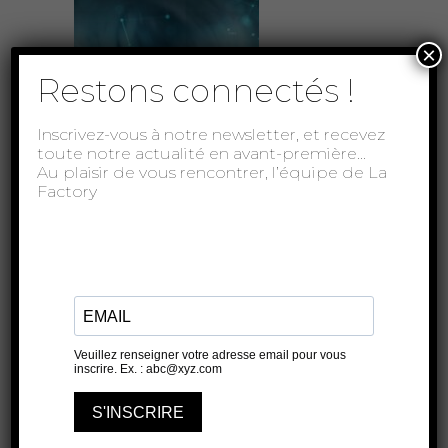
×
Restons connectés !
Inscrivez-vous à notre newsletter, et recevez
toute notre actualité en avant-première…
Au plaisir de vous rencontrer, l’équipe de La
Factory
Le meilleur des
mondes
THÉÂTRE DE L'OULLE
6 JUIN 2026
20H30