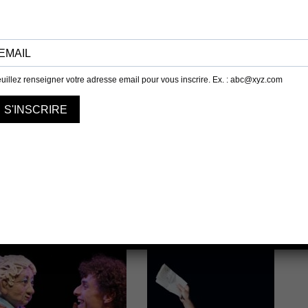
Bruno Guedj: composition, basse, clavier, Octobre (
Mouret): chant, guitare, clavier
AR