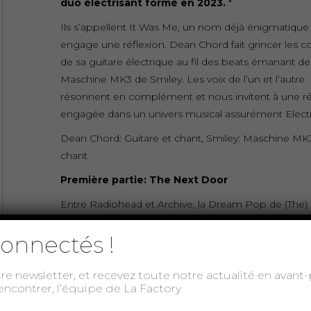
duo électrisant formé en 2023.
*
Ils s’appellent It Was Me, un nom déjà énigmatique
engage une réflexion. Dean Chord fait grincer les c
de sa guitare électrique au fil des beats émanant de 
Maschine MK3 de Smiley. Les voix de l’un et l’autre
résonnent en complément et nous invitent à une ré
engagée dans un univers musical assurément Elect
Dean Chord: Guitare et chant, Smiley: Maschine MK
chant
Première partie: The Next Door
Entre Radiohead et Archive, la Dream Pop de (The)
Door navigue dans les eaux troubles et lumineuses
onnectés !
l’exploration. Quand le dandysme anglais épouse la 
pop, quand le rock alternatif
invite la new wave pour une danse sans fin, on ne sa
tre newsletter, et recevez toute notre actualité en avan
rencontrer, l’équipe de La Factory
s’il faut parler d’élégance, d’impertinence ou de
décadence. Peut-être les trois !