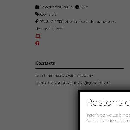
12 octobre 2024
20h
Concert
PT: 8 € / TR (étudiants et demandeurs
d'emploi): 6 €
Contacts
itwasmemusic@gmail.com /
thenextdoor.dreampop@gmail.com
Restons c
Inscrivez-vous à no
Au plaisir de vous 