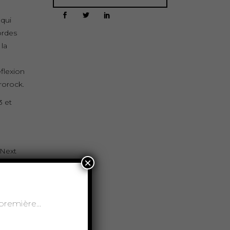
 qui
ordes
la
flexion
rorock.
3 et
 Next
×
 de
french
it plus
t-première…