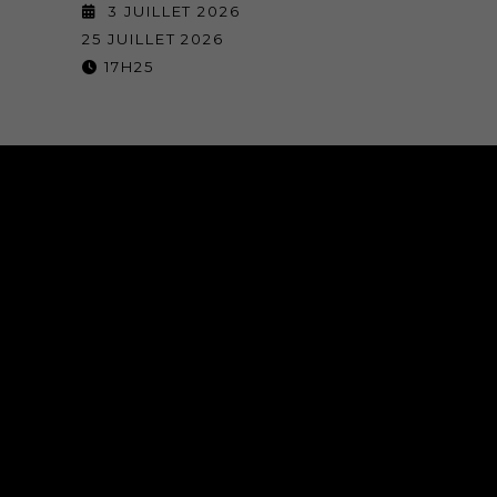
3 JUILLET 2026
25 JUILLET 2026
17H25
NOS SALLES
THÉÂTRE DE L’OULLE