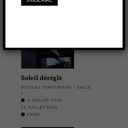
Soleil déréglé
ROSEAU TEINTURIERS - SALLE
1
4 JUILLET 2026
25 JUILLET 2026
21H50