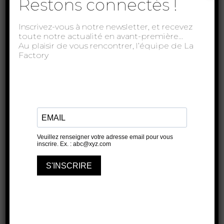
Restons connectés !
Inscrivez-vous à notre newsletter, et recevez
toute notre actualité en avant-première…
Au plaisir de vous rencontrer, l’équipe de La
Factory
Les Ennemis publics
SALLE TOMASI
27 OCTOBRE 2018
17H