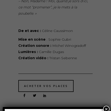
– Non, Madame ! Moi, quand je sors d’ici,
ce mot “promener”, je le mets à la
poubelle. »
De et avec :
Céline Caussimon
Mise en scène
: Sophie Gubri
Création sonore :
Michel Winogradoff
Lumières :
Camille Dugas
Création vidéo :
Tristan Sebenne
ACHETER VOS PLACES
×