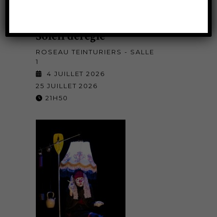
Soleil déréglé
ROSEAU TEINTURIERS - SALLE
1
4 JUILLET 2026
25 JUILLET 2026
21H50