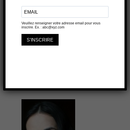
Acid cyprine
THÉÂTRE DE L'OULLE
7 JUILLET 2021
20210731
16H25