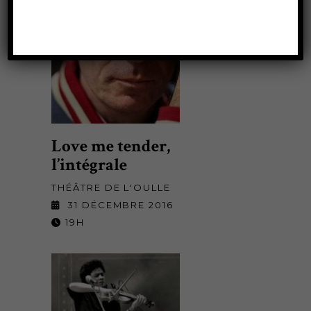
Love me tender,
l’intégrale
THÉÂTRE DE L'OULLE
31 DÉCEMBRE 2016
19H