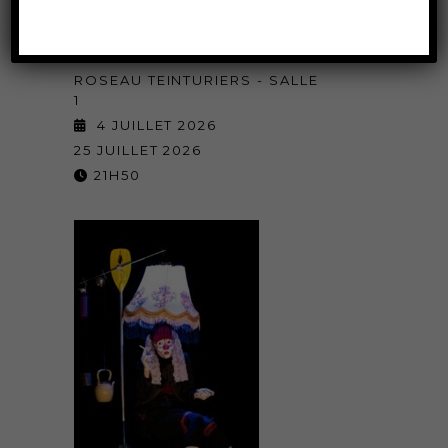
Soleil déréglé
ROSEAU TEINTURIERS - SALLE
1
4 JUILLET 2026
25 JUILLET 2026
21H50