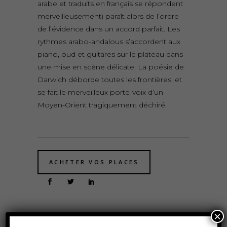
arabe et traduits en français se répondent
merveilleusement) paraît alors de l’ordre
de l’évidence dans un accord parfait. Les
rythmes arabo-andalous s’accordent aux
piano, oud et guitares sur le plateau dans
une mise en scène délicate. La poésie de
Darwich déborde toutes les frontières, et
se fait le merveilleux porte-voix d’un
Moyen-Orient tragiquement déchiré.
ACHETER VOS PLACES
×
ARTICLE PRÉCÉDENT