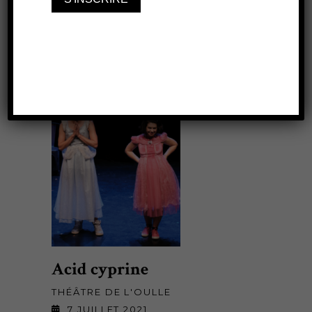
À lire aussi...
Acid cyprine
THÉÂTRE DE L'OULLE
7 JUILLET 2021