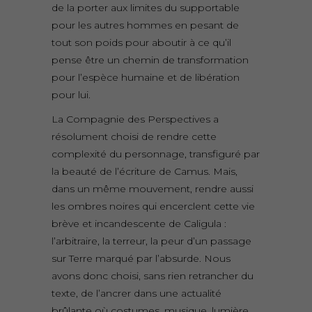
de la porter aux
limites du supportable
pour les autres
hommes en pesant de
tout son poids pour
aboutir à ce qu’il
pense être un chemin de
transformation
pour l’espèce humaine et de
libération
pour lui.
La
Compagnie
des
Perspectives
a
résolument choisi de rendre cette
complexité
du personnage, transfiguré par
la beauté
de l’écriture de Camus. Mais,
dans un
même mouvement, rendre aussi
les ombres
noires qui encerclent cette vie
brève et
incandescente de
Caligula
:
l’arbitraire,
la terreur, la peur d’un passage
sur Terre
marqué par l’absurde. Nous
avons donc
choisi, sans rien retrancher du
texte, de
l’ancrer dans une actualité
brûlante où
costumes, musique, lumière