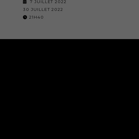
7 JUILLET 2022
30 JUILLET 2022
21H40
NOS SALLES
THÉÂTRE DE L’OULLE