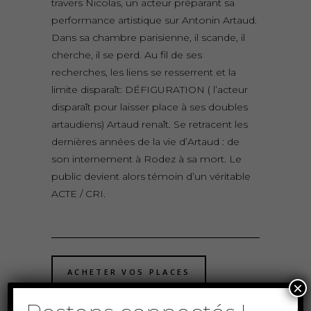
travers Nicolas, un acteur préparant sa
performance artistique sur Antonin Artaud.
Dans sa chambre parisienne, il scande, il
cherche, il se perd. Au fil de ses
recherches, les liens se resserrent et la
limite disparaît: DÉFIGURATION ( l’acteur
disparaît pour laisser place à ses doubles
artaudiens) Artaud renaît. Se retracent les
dernières années de la vie d’Artaud : de
son internement à Rodez à sa mort. Le
public devient alors témoin d’un véritable
ACTE / CRI.
ACHETER VOS PLACES
×