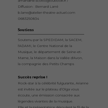
amandine.scotto@outlook.fr /
Diffusion : Bernard Larré
b.larre@atelier-theatre-actuel.com
0683250834
Soutiens
Soutenu par la SPEDIDAM, la SACEM,
l'ADAMI, le Centre National de la
Musique, le département de Seine-et-
Marne, la Maison dans la Vallée d'Avon,
la compagnie des Petits Champs
Succès reprise !
Rock-star à la célébrité fulgurante, Arianne
est invitée sur le plateau d’Olga vous
écoute, une émission consacrée aux
légendes vivantes de la musique.
Elle et la présentatrice déroulent le fil de la