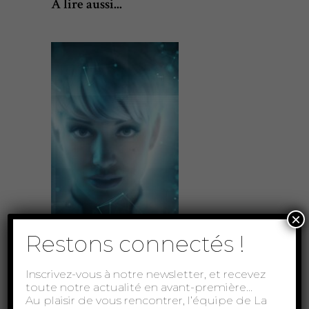
À lire aussi...
×
Restons connectés !
Le meilleur des
mondes
Inscrivez-vous à notre newsletter, et recevez
toute notre actualité en avant-première…
THÉÂTRE DE L'OULLE
Au plaisir de vous rencontrer, l’équipe de La