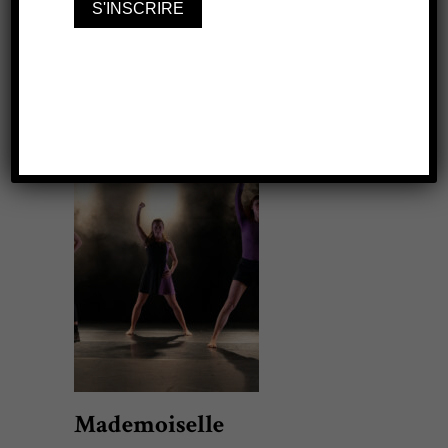
7 JUILLET 2021
20210731
16H25
Mademoiselle