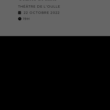
THÉÂTRE DE L'OULLE
22 OCTOBRE 2022
19H
NOS SALLES