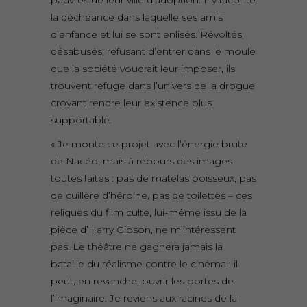
pauvres de leur ville d’adoption. Il y raconte
la déchéance dans laquelle ses amis
d’enfance et lui se sont enlisés. Révoltés,
désabusés, refusant d’entrer dans le moule
que la société voudrait leur imposer, ils
trouvent refuge dans l’univers de la drogue
croyant rendre leur existence plus
supportable.
« Je monte ce projet avec l’énergie brute
de Nacéo, mais à rebours des images
toutes faites : pas de matelas poisseux, pas
de cuillère d’héroïne, pas de toilettes – ces
reliques du film culte, lui-même issu de la
pièce d’Harry Gibson, ne m’intéressent
pas. Le théâtre ne gagnera jamais la
bataille du réalisme contre le cinéma ; il
peut, en revanche, ouvrir les portes de
l’imaginaire. Je reviens aux racines de la