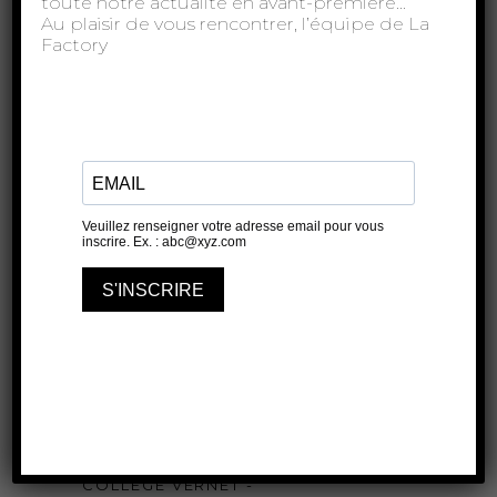
toute notre actualité en avant-première…
À lire aussi...
Au plaisir de vous rencontrer, l’équipe de La
Factory
De quoi le clown est-il
le nom ?
COLLÈGE VERNET -