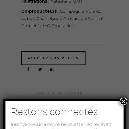
Illustrations
: Natacha BIGAN
Co-producteurs
: Compagnie Hors du
temps, Chasselaube Production, Sésam’
Prod et JUMO Production
ACHETER VOS PLACES
ARTICLE PRÉCÉDENT
×
ARTICLE SUIVANT
Restons connectés !
Inscrivez-vous à notre newsletter, et recevez