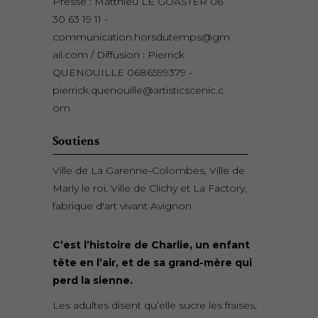
Presse : Matthieu LE GOASTER 06
30 63 19 11 -
communication.horsdutemps@gm
ail.com / Diffusion : Pierrick
QUENOUILLE 0686599379 -
pierrick.quenouille@artisticscenic.c
om
Soutiens
Ville de La Garenne-Colombes, Ville de
Marly le roi, Ville de Clichy et La Factory,
fabrique d'art vivant Avignon
C’est l’histoire de Charlie, un enfant
tête en l’air, et de sa grand-mère qui
perd la sienne.
Les adultes disent qu’elle sucre les fraises,