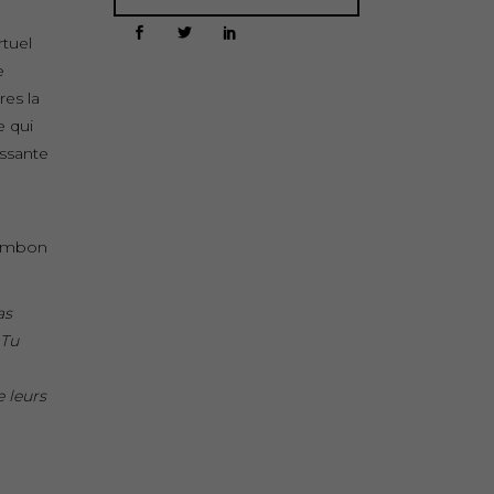
rtuel
e
res la
e qui
issante
jambon
as
 Tu
 leurs