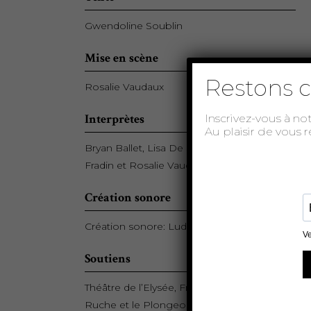
Gwendoline Soublin
Mise en scène
Restons c
Rosalie Vaudaux
Interprètes
Inscrivez-vous à no
Au plaisir de vous 
Bryan Ballet, Lisa De Santis, Olivier
Fradin et Rosalie Vaudaux
Création sonore
Création sonore: Ludovic Payen
Soutiens
Théâtre de l’Elysée, Friche Lamartine, La
Ruche et le Plongeoir.