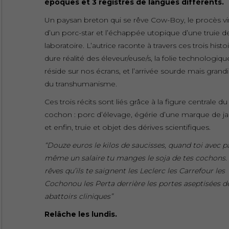
époques et 3 registres de langues différents.
Un paysan breton qui se rêve Cow-Boy, le procès vi
d’un porc-star et l’échappée utopique d’une truie d
laboratoire. L’autrice raconte à travers ces trois histoi
dure réalité des éleveur/euse/s, la folie technologiqu
réside sur nos écrans, et l’arrivée sourde mais grand
du transhumanisme.
Ces trois récits sont liés grâce à la figure centrale du
cochon : porc d’élevage, égérie d’une marque de 
et enfin, truie et objet des dérives scientifiques.
“Douze euros le kilos de saucisses, quand toi avec p
même un salaire tu manges le soja de tes cochons.
rêves qu’ils te saignent les Leclerc les Carrefour les
Cochonou les Perta derrière les portes aseptisées de
abattoirs cliniques”
Relâche les lundis.