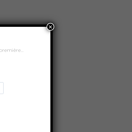
×
t-première…