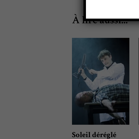
À lire aussi...
Soleil déréglé