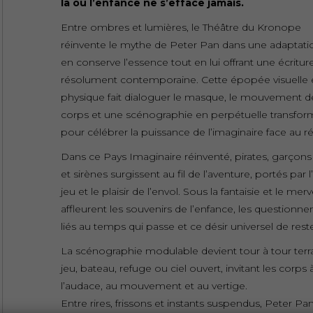
là où l’enfance ne s’efface jamais.
Entre ombres et lumières, le Théâtre du Kronope
réinvente le mythe de Peter Pan dans une adaptati
en conserve l’essence tout en lui offrant une écritur
résolument contemporaine. Cette épopée visuelle 
physique fait dialoguer le masque, le mouvement d
corps et une scénographie en perpétuelle transfor
pour célébrer la puissance de l’imaginaire face au ré
Dans ce Pays Imaginaire réinventé, pirates, garçon
et sirènes surgissent au fil de l’aventure, portés par l
jeu et le plaisir de l’envol. Sous la fantaisie et le merv
affleurent les souvenirs de l’enfance, les questionn
liés au temps qui passe et ce désir universel de rester
La scénographie modulable devient tour à tour terr
jeu, bateau, refuge ou ciel ouvert, invitant les corps 
l’audace, au mouvement et au vertige.
Entre rires, frissons et instants suspendus, Peter Pan