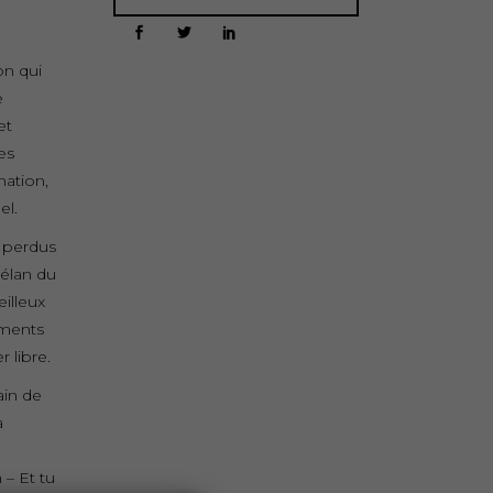
on qui
e
et
es
mation,
el.
s perdus
’élan du
eilleux
ements
 libre.
ain de
à
 – Et tu