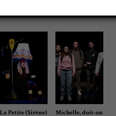
La Petite (Sirène)
Michelle, doit-on