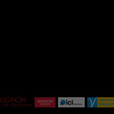
NOS SALLES
THÉÂTRE DE L’OULLE
SALLE TOMASI
LES ANTONINS
I
ROSEAU TEINTURIERS
E
HORS-PISTE
ÉQ
INFOS / CONTACT
BI