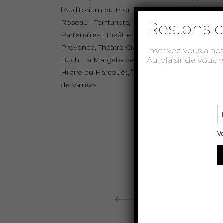
l'Auditorium du Thor, La Factory / Espace
Roseau - Teinturiers, la FabrikThéâtre.
Restons c
Partenaires : Théâtre Municipal de Salon de
Provence, Théâtre Cravey de la Teste de
Inscrivez-vous à no
Au plaisir de vous 
Buch, La Margelle de Civray, Ville de Saint-
Hilaire du Harcouët, Théâtre du Rond-Point
de Valréas
ARTICLE PRÉCÉDENT