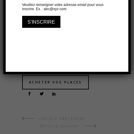
Ouest - 06.04.2022
L'impertinence pour la pertinence. L'AIAA
dresse un portrait acrimonieux des
coulisses des chaînes d'information. Drôle
et Percutant
La Montagne - 21.08.2023
ACHETER VOS PLACES
ARTICLE PRÉCÉDENT
ARTICLE SUIVANT