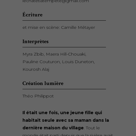
lechatetlatempete@gmail.com
Écriture
et mise en scène: Camille Métayer
Interprètes
Myra Zbib, Maera Hill-Chouaki,
Pauline Couturon, Louis Duneton,
Kourosh Alaj
Création lumière
Théo Philippot
Il était une fois, une jeune fille qui
habitait seule avec sa maman dans la
dernière maison du village
. Tout le
monde était parti depuis que la rivière avait