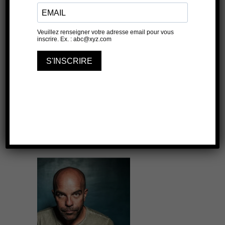
Billion dollar Baby
LES ANTONINS
7 JUILLET 2022
17 JUILLET 2022
21H50