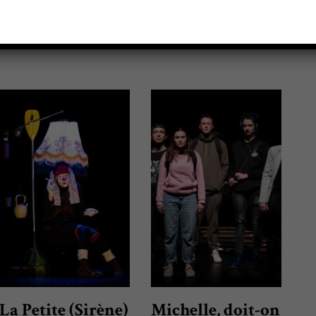
La Petite (Sirène)
Michelle, doit-on