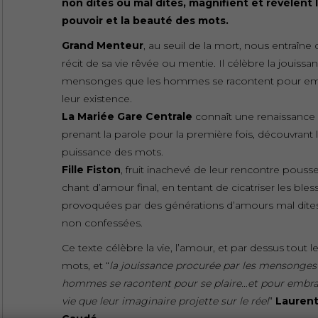
non dites ou mal dites, magnifient et révèlent 
pouvoir et la beauté des mots.
Grand Menteur
, au seuil de la mort, nous entraîne 
récit de sa vie rêvée ou mentie. Il célèbre la jouissa
mensonges que les hommes se racontent pour emb
leur existence.
La Mariée Gare Centrale
connaît une renaissance
prenant la parole pour la première fois, découvrant 
puissance des mots.
Fille Fiston
, fruit inachevé de leur rencontre pousse
chant d’amour final, en tentant de cicatriser les bles
provoquées par des générations d’amours mal dites
non confessées.
Ce texte célèbre la vie, l’amour, et par dessus tout l
mots, et “
la jouissance procurée par les mensonges
hommes se racontent pour se plaire…et pour embra
vie que leur imaginaire projette sur le réel
”
Lauren