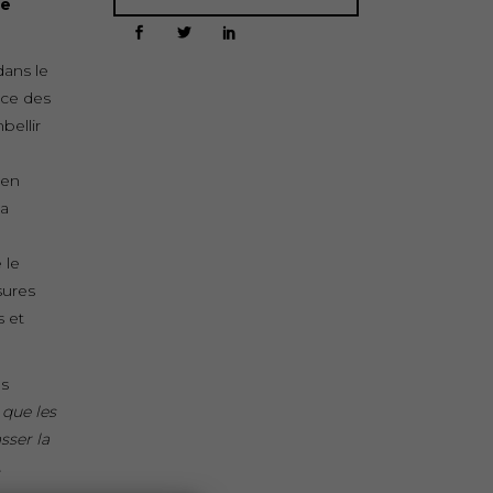
le
dans le
nce des
ellir
 en
la
 le
sures
 et
es
 que les
sser la
t