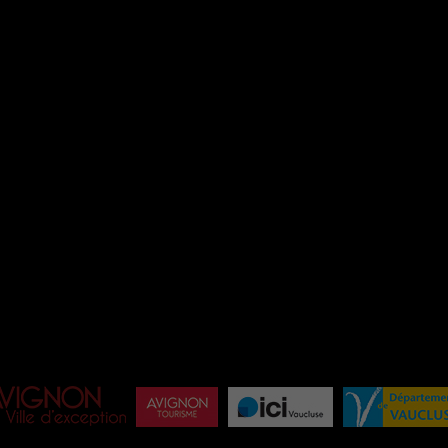
NOS SALLES
THÉÂTRE DE L’OULLE
SALLE TOMASI
LES ANTONINS
I
ROSEAU TEINTURIERS
E
HORS-PISTE
ÉQ
INFOS / CONTACT
BI