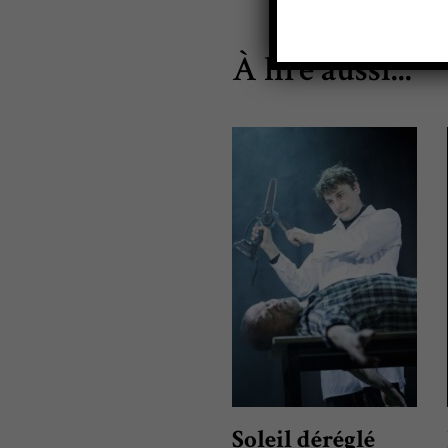
À lire aussi...
Soleil déréglé