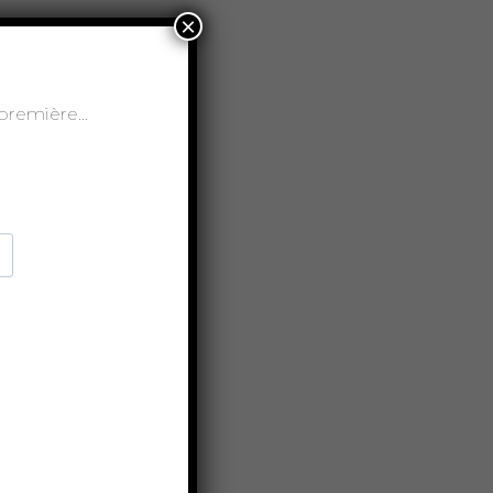
×
t-première…
es,
TICLE SUIVANT