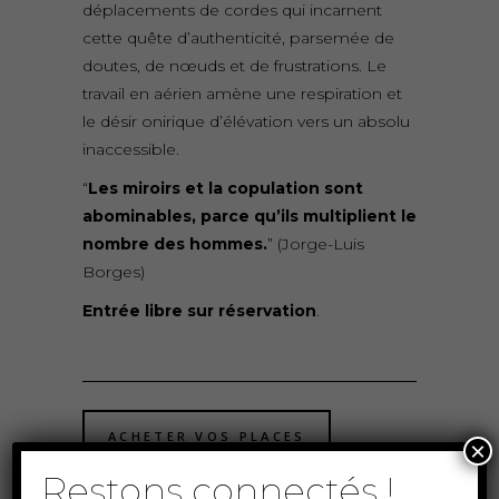
déplacements de cordes qui incarnent
cette quête d’authenticité, parsemée de
doutes, de nœuds et de frustrations. Le
travail en aérien amène une respiration et
le désir onirique d’élévation vers un absolu
inaccessible.
“
Les miroirs et la copulation sont
abominables, parce qu’ils multiplient le
nombre des hommes.
” (
Jorge-Luis
Borges
)
Entrée libre sur réservation
.
ACHETER VOS PLACES
×
Restons connectés !