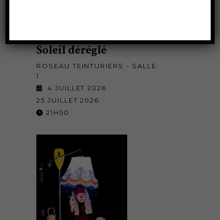
Soleil déréglé
ROSEAU TEINTURIERS - SALLE
1
4 JUILLET 2026
25 JUILLET 2026
21H50